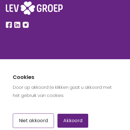
Select Language
▼
Cookies
Door op akkoord te klikken gaat u akkoord met
Privacy Statement
het gebruik van cookies.
© 2023 LEVgroep
Niet akkoord
Akkoord