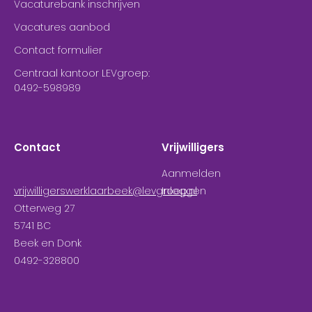
Vacaturebank inschrijven
Vacatures aanbod
Contact formulier
Centraal kantoor LEVgroep:
0492-598989
Contact
Vrijwilligers
Aanmelden
vrijwilligerswerklaarbeek@levgroep.nl
Inloggen
Otterweg 27
5741 BC
Beek en Donk
0492-328800