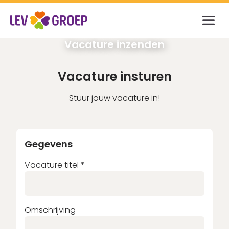
Inloggen
Vacature inzenden
E-mailadres
Vacature insturen
Stuur jouw vacature in!
Wachtwoord
Gegevens
Vacature titel
*
Login
Wachtwoord vergeten?
Omschrijving