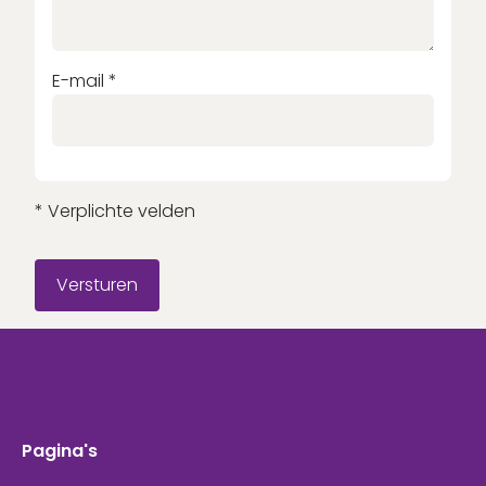
Nog geen account?
Schrijf je binnen 2 minuten in!
E-mail
*
Account aanmaken
* Verplichte velden
Versturen
Pagina's